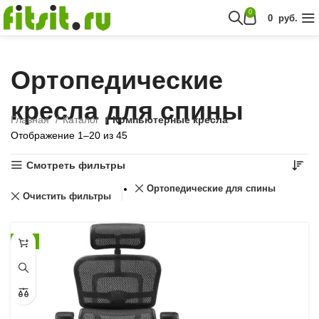
0
0
руб.
Ортопедические
кресла для спины
Главная
Каталог
Компьютерные кресла
Отображение 1–20 из 45
Смотреть фильтры
Ортопедические для спины
Очистить фильтры
-7%