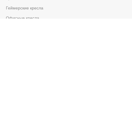
Геймерские кресла
Офисные кресла
Премиум кресла
Ортопедические кресла
Эргономичные кресла
Коллекции кресел
ERGOHUMAN
GENIDIA
POFIT BIONIC
MIRUS
NEFIL
ENJOY
MARS