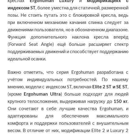
креслах
Ergohuman Luxury
и
модификациях с
индексом ST
, более уместна для статичной, размеренной
позы. Не стоить путать это с блокировкой кресла, ведь
при включенном механизме качания спинка следует за
движениями пользователя, но в обозначенном диапазоне.
Функция дополнительного наклона кресла вперёд
(Forward Seat Angle) ещё больше расширяет спектр
поддерживаемых движений и способствует поддержанию
идеальной осанки.
Важно отметить, что серия Ergohuman разработана с
учётом индивидуальных потребностей. По нашему
мнению, модели с индексом ST, включая
Elite 2 ST и SE ST
,
(кроме
Ergohuman Ultra
) больше подходят для людей
крупного телосложения, выдерживая нагрузку до
150 кг
.
Они сочетают в себе лучшие качества Ergohuman, и
адаптированы для обеспечения максимального
комфорта и поддержки пользователей с внушительным
весом. В отличие от них, модификации Elite 2 и Luxury 2