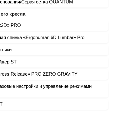
основания/Серая сетка QUANTUM
ого кресла
 «2D» PRO
мая спинка «Ergohuman 6D Lumbar» Pro
тники
йдер ST
t Stress Release» PRO ZERO GRAVITY
- Базовые настройки и управление режимами
T