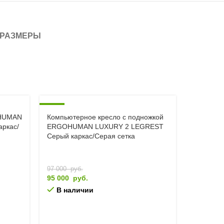
РАЗМЕРЫ
-2%
OHUMAN
Компьютерное кресло с подножкой
Компьют
аркас/
ERGOHUMAN LUXURY 2 LEGREST
ULTRA 4D
Серый каркас/Серая сетка
сетка, м
97 000
руб.
64 000
р
95 000
руб.
В нал
В наличии