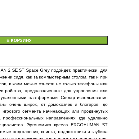
В КОРЗИНУ
 2 SE ST Space Grey подойдет, практически, для
ении сидя, как за компьютерным столом, так и при
ов, к коим можно отнести не только телефоны или
стройства, предназначенные для управления или
с удаленными платформами. Спектр использования
ан» очень широк, от домохозяек и блогеров, до
ля игрового сегмента начинающих или продвинутых
а профессиональных направлениях, где удаленно
специалистов. Эргономика кресла ERGOHUMAN ST
емые подголовник, спинка, подлокотники и глубина
есло под индивидуальные параметры пользователя,