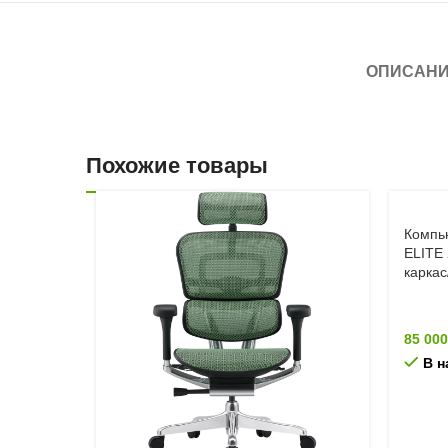
ОПИСАН
Похожие товары
Компь
ELITE
каркас
85 00
В н